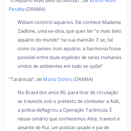
“O Aquário Mais Belo do Mundo”, de
Bruno Assis
Peralta
(DRAMA)
William constrói aquários. Ele conhece Madame
Zadkine, uma ex-diva, que quer ter “o mais belo
aquário do mundo” na sua mansão. E se, tal
como os peixes num aquário, a harmonia fosse
possível entre duas espécies de seres humanos
vindos de ambientes em tudo se opõe?
“Tarântula”, de
Mario Oshiro
(DRAMA)
No Brasil dos anos 80, para tirar de circulação
as travestis sob o pretexto de combater a Aids,
a polícia deflagrou a Operação Tarântula. É
nesse cenário que conhecemos Alice, travesti e
amante de Rui, um policial casado e pai de