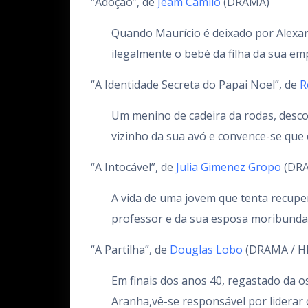
“Adoção”, de
Jeam Camilo
(DRAMA)
Quando Maurício é deixado por Alexan
ilegalmente o bebé da filha da sua e
“A Identidade Secreta do Papai Noel”, de
R
Um menino de cadeira da rodas, desco
vizinho da sua avó e convence-se que 
“A Intocável”, de
Julia Gimenez Gropo
(DR
A vida de uma jovem que tenta recupe
professor e da sua esposa moribunda
“A Partilha”, de
Douglas Lobo
(DRAMA / HI
Em finais dos anos 40, regastado da os
Aranha,vê-se responsável por liderar