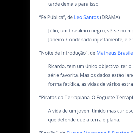
tarde demais para isso.
“Fé Pública”, de
Leo Santos
(DRAMA)
Júlio, um brasileiro negro, vê-se no m
Janeiro. Condenado injustamente, ele 
“Noite de Introdução”, de
Matheus Brasile
Ricardo, tem um único objectivo: ter o
série favorita. Mas os dados estāo la
forma fatídica, as vidas de vários estr
“Piratas da Terraplana: O Foguete Terrapl
A vida de um jovem tímido mas curio
que defende que a terra é plana.