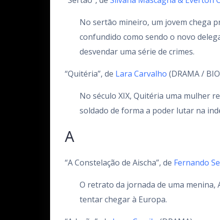
“Sertão”, de
Silvana Mascagna & Everton O
No sertāo mineiro, um jovem chega p
confundido como sendo o novo delega
desvendar uma série de crimes.
“Quitéria”, de
Lara Carvalho
(DRAMA / BIO
No século XIX, Quitéria uma mulher re
soldado de forma a poder lutar na ind
A
“A Constelação de Aischa”, de
Fernando Se
O retrato da jornada de uma menina, A
tentar chegar à Europa.