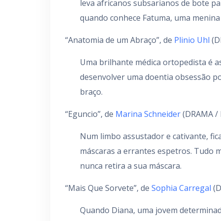
leva africanos subsarianos de bote pa
quando conhece Fatuma, uma menina 
“Anatomia de um Abraço”, de
Plinio Uhl
(D
Uma brilhante médica ortopedista é 
desenvolver uma doentia obsessão po
braço.
“Eguncio”, de
Marina Schneider
(DRAMA / 
Num limbo assustador e cativante, fi
máscaras a errantes espetros. Tudo 
nunca retira a sua máscara.
“Mais Que Sorvete”, de
Sophia Carregal
(D
Quando Diana, uma jovem determinada,