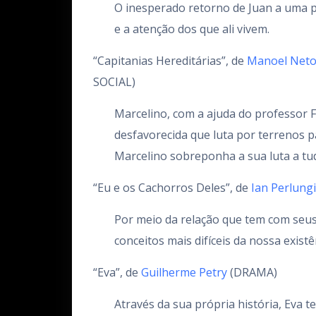
O inesperado retorno de Juan a uma p
e a atenção dos que ali vivem.
“Capitanias Hereditárias”, de
Manoel Neto,
SOCIAL)
Marcelino, com a ajuda do professor 
desfavorecida que luta por terrenos p
Marcelino sobreponha a sua luta a tudo
“Eu e os Cachorros Deles”, de
Ian Perlungi
Por meio da relação que tem com seus 
conceitos mais difíceis da nossa existên
“Eva”, de
Guilherme Petry
(DRAMA)
Através da sua própria história, Eva 