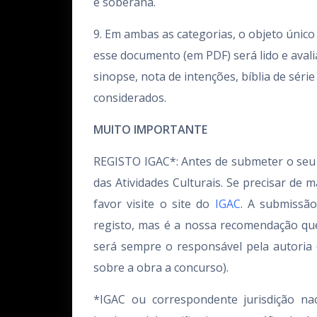
e soberana.
9. Em ambas as categorias, o objeto único
esse documento (em PDF) será lido e aval
sinopse, nota de intenções, bíblia de sér
considerados.
MUITO IMPORTANTE
REGISTO IGAC*: Antes de submeter o seu 
das Atividades Culturais. Se precisar de 
favor visite o site do
IGAC
. A submissã
registo, mas é a nossa recomendação qu
será sempre o responsável pela autoria
sobre a obra a concurso).
*IGAC ou correspondente jurisdição nac