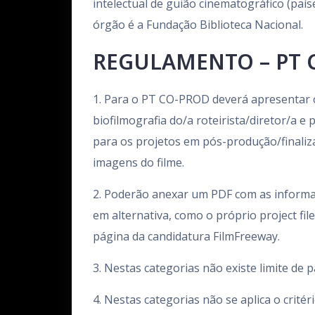
intelectual de guião cinematográfico (país
órgão é a Fundação Biblioteca Nacional.
REGULAMENTO – PT 
1. Para o PT CO-PROD deverá apresentar o
biofilmografia do/a roteirista/diretor/a 
para os projetos em pós-produção/finaliz
imagens do filme.
2. Poderão anexar um PDF com as informaç
em alternativa, como o próprio project fil
página da candidatura FilmFreeway.
3. Nestas categorias não existe limite de p
4. Nestas categorias não se aplica o critér