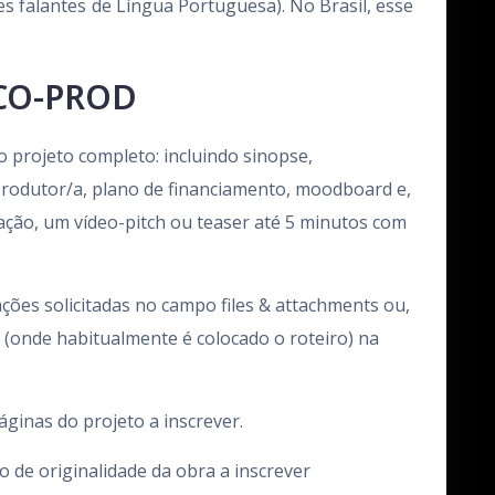
es falantes de Língua Portuguesa). No Brasil, esse
CO-PROD
 projeto completo: incluindo sinopse,
e produtor/a, plano de financiamento, moodboard e,
ação, um vídeo-pitch ou teaser até 5 minutos com
ões solicitadas no campo files & attachments ou,
e (onde habitualmente é colocado o roteiro) na
áginas do projeto a inscrever.
io de originalidade da obra a inscrever