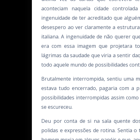
aconteciam naquela cidade controlada 
ingenuidade de ter acreditado que alguém 
desespero ao ver claramente a estrutura
italiana. A ingenuidade de não querer qu
era com essa imagem que projetara to
lágrimas da saudade que viria a sentir daq
todo aquele mundo de possibilidades cont
Brutalmente interrompida, sentiu uma ma
estava tudo encerrado, pagaria com a pr
possibilidades interrompidas assim como a
se escureceu.
Deu por conta de si na sala quente do
polidas e expressões de rotina. Sentia o
homem mexia em alguns papéis e que, apó