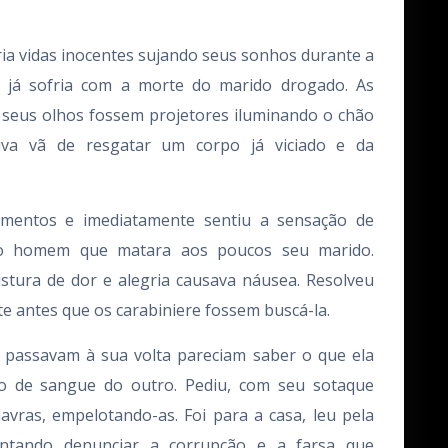
ria vidas inocentes sujando seus sonhos durante a
 já sofria com a morte do marido drogado. As
 seus olhos fossem projetores iluminando o chão
va vã de resgatar um corpo já viciado e da
mentos e imediatamente sentiu a sensação de
o o homem que matara aos poucos seu marido.
tura de dor e alegria causava náusea. Resolveu
nte antes que os carabiniere fossem buscá-la.
 passavam à sua volta pareciam saber o que ela
to de sangue do outro. Pediu, com seu sotaque
vras, empelotando-as. Foi para a casa, leu pela
entando denunciar a corrupção e a farsa que