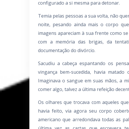
configurado a si mesma para detonar.
Temia pelas pessoas a sua volta, não que
noite, pesando ainda mais o corpo que
imagens apareciam à sua frente como se
com a memória das brigas, da tentati
documentação do divórcio.
Sacudiu a cabeça espantando os pensa
vingança bem-sucedida, havia matad
Imaginava o sangue em suas mãos, a mis
comer algo, talvez a última refeição dece
Os olhares que trocava com aqueles que
havia feito, via agora seu corpo cober
americano que arredondava todas as pala
última vez as cartas que escrevera t