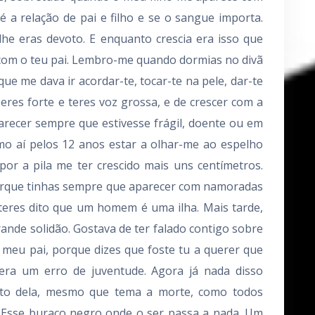
 a relação de pai e filho e se o sangue importa.
he eras devoto. E enquanto crescia era isso que
a com o teu pai. Lembro-me quando dormias no divã
ue me dava ir acordar-te, tocar-te na pele, dar-te
eres forte e teres voz grossa, e de crescer com a
arecer sempre que estivesse frágil, doente ou em
o aí pelos 12 anos estar a olhar-me ao espelho
or a pila me ter crescido mais uns centímetros.
orque tinhas sempre que aparecer com namoradas
 teres dito que um homem é uma ilha. Mais tarde,
nde solidão. Gostava de ter falado contigo sobre
e meu pai, porque dizes que foste tu a querer que
ra um erro de juventude. Agora já nada disso
osto dela, mesmo que tema a morte, como todos
Esse buraco negro onde o ser passa a nada. Um