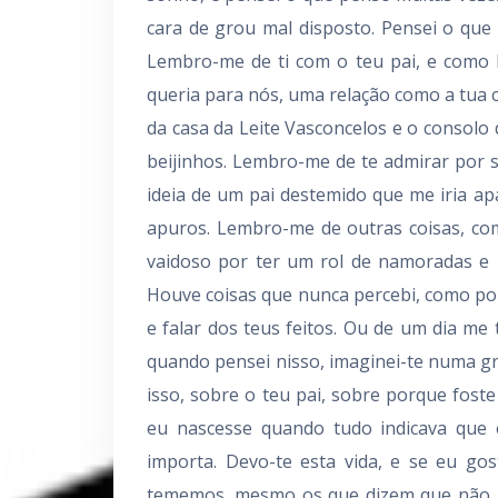
cara de grou mal disposto. Pensei o que é
Lembro-me de ti com o teu pai, e como l
queria para nós, uma relação como a tu
da casa da Leite Vasconcelos e o consolo q
beijinhos. Lembro-me de te admirar por s
ideia de um pai destemido que me iria ap
apuros. Lembro-me de outras coisas, com
vaidoso por ter um rol de namoradas e p
Houve coisas que nunca percebi, como p
e falar dos teus feitos. Ou de um dia me
quando pensei nisso, imaginei-te numa gra
isso, sobre o teu pai, sobre porque fost
eu nascesse quando tudo indicava que e
importa. Devo-te esta vida, e se eu g
tememos, mesmo os que dizem que não. 