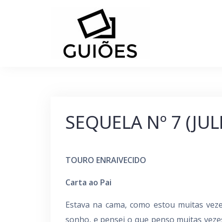
Skip
to
content
SEQUELA Nº 7 (JU
TOURO ENRAIVECIDO
Carta ao Pai
Estava na cama, como estou muitas veze
sonho, e pensei o que penso muitas vez